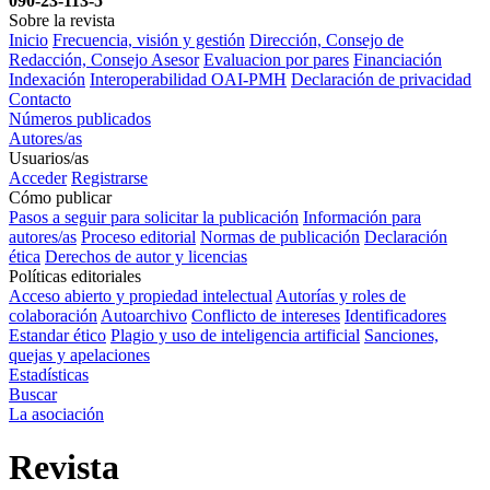
090-23-113-5
Sobre la revista
Inicio
Frecuencia, visión y gestión
Dirección, Consejo de
Redacción, Consejo Asesor
Evaluacion por pares
Financiación
Indexación
Interoperabilidad OAI-PMH
Declaración de privacidad
Contacto
Números publicados
Autores/as
Usuarios/as
Acceder
Registrarse
Cómo publicar
Pasos a seguir para solicitar la publicación
Información para
autores/as
Proceso editorial
Normas de publicación
Declaración
ética
Derechos de autor y licencias
Políticas editoriales
Acceso abierto y propiedad intelectual
Autorías y roles de
colaboración
Autoarchivo
Conflicto de intereses
Identificadores
Estandar ético
Plagio y uso de inteligencia artificial
Sanciones,
quejas y apelaciones
Estadísticas
Buscar
La asociación
Revista