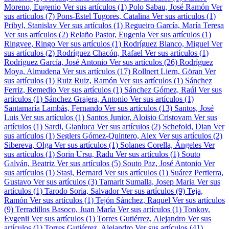
Moreno, Eugenio
Ver sus artículos (1)
Polo Sabau, José Ramón
Ver
sus artículos (7)
Pons-Estel Tugores, Catalina
Ver sus artículos (1)
Pribyl, Stanislav
Ver sus artículos (1)
Regueiro García, María Teresa
Ver sus artículos (2)
Relaño Pastor, Eugenia
Ver sus artículos (1)
Ringvee, Ringo
Ver sus artículos (1)
Rodríguez Blanco, Miguel
Ver
sus artículos (2)
Rodríguez Chacón, Rafael
Ver sus artículos (1)
Rodríguez García, José Antonio
Ver sus artículos (26)
Rodríguez
Moya, Almudena
Ver sus artículos (17)
Rollnert Liern, Göran
Ver
sus artículos (1)
Ruiz Ruiz, Ramón
Ver sus artículos (1)
Sánchez
Ferriz, Remedio
Ver sus artículos (1)
Sánchez Gómez, Raúl
Ver sus
artículos (1)
Sánchez Grajera, Antonio
Ver sus artículos (1)
Santamaría Lambás, Fernando
Ver sus artículos (13)
Santos, José
Luis
Ver sus artículos (1)
Santos Junior, Aloisio Cristovam
Ver sus
artículos (1)
Sardi, Gianluca
Ver sus artículos (2)
Schefold, Dian
Ver
sus artículos (1)
Seglers Gómez-Quintero, Alex
Ver sus artículos (2)
Sibereva, Olga
Ver sus artículos (1)
Solanes Corella, Ángeles
Ver
sus artículos (1)
Sorin Ursu, Radu
Ver sus artículos (1)
Souto
Galván, Beatriz
Ver sus artículos (5)
Souto Paz, José Antonio
Ver
sus artículos (1)
Stasi, Bernard
Ver sus artículos (1)
Suárez Pertierra,
Gustavo
Ver sus artículos (3)
Tamarit Sumalla, Josep Maria
Ver sus
artículos (1)
Tarodo Soria, Salvador
Ver sus artículos (9)
Teja,
Ramón
Ver sus artículos (1)
Tejón Sánchez, Raquel
Ver sus artículos
(9)
Terradillos Basoco, Juan María
Ver sus artículos (1)
Tonkov,
Evgenii
Ver sus artículos (1)
Torres Gutiérrez, Alejandro
Ver sus
artículos (1)
Torres Gutiérrez, Alejandro
Ver sus artículos (41)