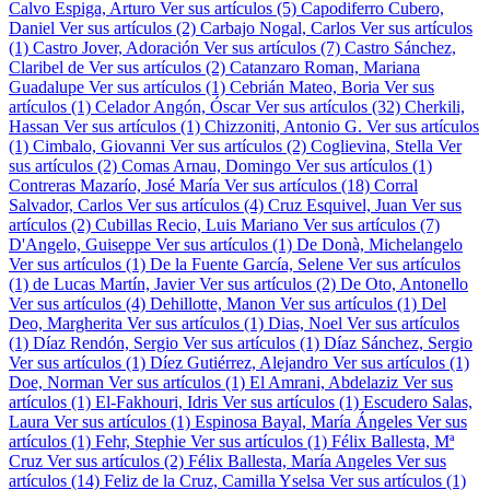
Calvo Espiga, Arturo
Ver sus artículos (5)
Capodiferro Cubero,
Daniel
Ver sus artículos (2)
Carbajo Nogal, Carlos
Ver sus artículos
(1)
Castro Jover, Adoración
Ver sus artículos (7)
Castro Sánchez,
Claribel de
Ver sus artículos (2)
Catanzaro Roman, Mariana
Guadalupe
Ver sus artículos (1)
Cebrián Mateo, Boria
Ver sus
artículos (1)
Celador Angón, Óscar
Ver sus artículos (32)
Cherkili,
Hassan
Ver sus artículos (1)
Chizzoniti, Antonio G.
Ver sus artículos
(1)
Cimbalo, Giovanni
Ver sus artículos (2)
Coglievina, Stella
Ver
sus artículos (2)
Comas Arnau, Domingo
Ver sus artículos (1)
Contreras Mazarío, José María
Ver sus artículos (18)
Corral
Salvador, Carlos
Ver sus artículos (4)
Cruz Esquivel, Juan
Ver sus
artículos (2)
Cubillas Recio, Luis Mariano
Ver sus artículos (7)
D'Angelo, Guiseppe
Ver sus artículos (1)
De Donà, Michelangelo
Ver sus artículos (1)
De la Fuente García, Selene
Ver sus artículos
(1)
de Lucas Martín, Javier
Ver sus artículos (2)
De Oto, Antonello
Ver sus artículos (4)
Dehillotte, Manon
Ver sus artículos (1)
Del
Deo, Margherita
Ver sus artículos (1)
Dias, Noel
Ver sus artículos
(1)
Díaz Rendón, Sergio
Ver sus artículos (1)
Díaz Sánchez, Sergio
Ver sus artículos (1)
Díez Gutiérrez, Alejandro
Ver sus artículos (1)
Doe, Norman
Ver sus artículos (1)
El Amrani, Abdelaziz
Ver sus
artículos (1)
El-Fakhouri, Idris
Ver sus artículos (1)
Escudero Salas,
Laura
Ver sus artículos (1)
Espinosa Bayal, María Ángeles
Ver sus
artículos (1)
Fehr, Stephie
Ver sus artículos (1)
Félix Ballesta, Mª
Cruz
Ver sus artículos (2)
Félix Ballesta, María Angeles
Ver sus
artículos (14)
Feliz de la Cruz, Camilla Yselsa
Ver sus artículos (1)