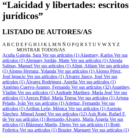
“Laicidad y libertades: escritos
jurídicos”
LISTADO DE AUTORES/AS
A
B
C
D
E
F
G
H
I
J
K
L
M
N
Ñ
O
P
Q
R
S
T
U
V
W
X
Y
Z
MOSTRAR TODOS/AS
Acuña Guirola, Sara
Ver sus artículos (1)
Alastruey, Karlos
Ver sus
artículos (1)
Alemany Jordán, Maite
Ver sus artículos (1)
Alenda
Salinas, Manuel
Ver sus artículos (1)
Alimi, Ahlam
Ver sus artículos
(1)
Alonso Herranz, Yolanda
Ver sus artículos (1)
Alonso Pérez,
José Ignacio
Ver sus artículos (1)
Álvarez Junco, José
Ver sus
artículos (1)
Álvarez Rodríguez, Aurelia
Ver sus artículos (1)
Amérigo Cuervo-Arango, Fernando
Ver sus artículos (32)
Anatshev,
Vladim
Ver sus artículos (1)
Andrade Martínez, María José
Ver sus
artículos (1)
Areces Piñol, María Teresa
Ver sus artículos (1)
Arjona
Pelado, Iván
Ver sus artículos (1)
Arlettaz, Fernando
Ver sus
artículos (1)
Arribas León, Mónica
Ver sus artículos (1)
Asensio
Sánchez, Miguel Angel
Ver sus artículos (12)
Asís Roig, Rafael F.
de
Ver sus artículos (1)
Bernardo-Álvarez, María Ángela
Ver sus
artículos (1)
Blázquez Martín, Diego
Ver sus artículos (1)
Botti,
Federica
Ver sus artículos (1)
Brazier, Margaret
Ver sus artículos (1)