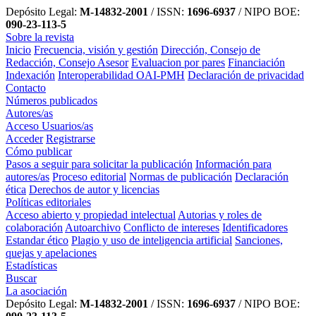
Depósito Legal:
M-14832-2001
/ ISSN:
1696-6937
/ NIPO BOE:
090-23-113-5
Sobre la revista
Inicio
Frecuencia, visión y gestión
Dirección, Consejo de
Redacción, Consejo Asesor
Evaluacion por pares
Financiación
Indexación
Interoperabilidad OAI-PMH
Declaración de privacidad
Contacto
Números publicados
Autores/as
Acceso Usuarios/as
Acceder
Registrarse
Cómo publicar
Pasos a seguir para solicitar la publicación
Información para
autores/as
Proceso editorial
Normas de publicación
Declaración
ética
Derechos de autor y licencias
Políticas editoriales
Acceso abierto y propiedad intelectual
Autorias y roles de
colaboración
Autoarchivo
Conflicto de intereses
Identificadores
Estandar ético
Plagio y uso de inteligencia artificial
Sanciones,
quejas y apelaciones
Estadísticas
Buscar
La asociación
Depósito Legal:
M-14832-2001
/ ISSN:
1696-6937
/ NIPO BOE: