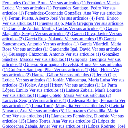
Fernandes Coêlho, Bruna
Ver sus artículos (1)
Fernández Macías,
Leticia
Ver sus artículos (1)
Fernández Santiago, Pedro
Ver sus
artículos (1)
Fernández-Coronado González, Ana
Ver sus artículos
(4)
Ferrari Puerta, Alberto José
Ver sus artículos (4)
Ferri, Enrico
Ver sus artículos (1)
Fuentes Bajo, María Gregoria
Ver sus artículos
(1)
García de Andoin Martín, Carlos
Ver sus artículos (1)
Garcia
Magariño, Sergio
Ver sus artículos (2)
García Oliva, Javier
Ver sus
artículos (2)
García Ruiz, Yolanda
Ver sus artículos (18)
García
Santesmases, Antonio
Ver sus artículos (1)
García Vilardell, María
Rosa
Ver sus artículos (1)
Garciandía Igal, David
Ver sus artículos
(1)
Giusseppe Chizzoniti, Antonio
Ver sus artículos (1)
González
Sánchez, Marcos
Ver sus artículos (1)
Grigorita, Georgica
Ver sus
artículos (3)
Guesso Scarmagnan Pavelski, Bruna
Ver sus artículos
(1)
Gutiérrez Santiago, Pilar
Ver sus artículos (1)
Hall, Helen
Ver
sus artículos (2)
Hamza, Gábor
Ver sus artículos (2)
Jericó Ojer,
Leticia
Ver sus artículos (1)
Jordán Villacampa, María Luisa
Ver sus
artículos (3)
Kolev, Angel Hristov
Ver sus artículos (1)
La Parra
López, Emilio
Ver sus artículos (1)
Labaca Zabala, María Lourdes
Ver sus artículos (1)
Lage Cotelo, María
Ver sus artículos (2)
Lariccia, Sergio
Ver sus artículos (1)
Ledesma Bartret, Fernando
Ver
sus artículos (1)
Lema Tomé, Margarita
Ver sus artículos (3)
Leturia
Navaroa, Ana
Ver sus artículos (5)
Llamazares Calzadilla, María
Cruz
Ver sus artículos (11)
Llamazares Fernández, Dionisio
Ver sus
artículos (15)
Llano Torres, Ana
Ver sus artículos (2)
López de
Goicoechea Zabala, Javier
Ver sus artículos (1)
López Rodrigo, José