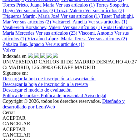
Torres Prieto, Juana María
Ver sus artículos (1)
Torres Sospedra,
Diego
Ver sus artículos (3)
Tozzi, Valerio
Ver sus artículos (2)
Trigueros Martín, María José
Ver sus artículos (1)
Tuset Tadghighi,
Mar
Ver sus artículos (2)
Valcárcel, Amelia
Ver sus artículos (1)
Vasilievich Borshchev, Valerii
Ver sus artículos (1)
Vidal Gallardo,
María Mercedes
Ver sus artículos (23)
Viscomi, Antonio
Ver sus
artículos (1)
Vizcaíno López, María Teresa
Ver sus artículos (2)
Zabalza Bas, Ignacio
Ver sus artículos (1)
Volver
Indexada en
UNIVERSIDAD CARLOS III DE MADRID
DESPACHO 4.0.27
C/ MADRID, 126
28903 GETAFE
MADRID
Síguenos en:
Descargar la hoja de inscripción a la asociación
Descargar la hoja de inscripción a la revista
Descargar el modelo de evaluación
Política de cookies
Política de privacidad
Aviso legal
Copyright © 2026, todos los derechos reservados.
Diseñado y
desarrollado por LeonWeb
Cerrar
ACEPTAR
CANCELAR
ACEPTAR
CANCELAR