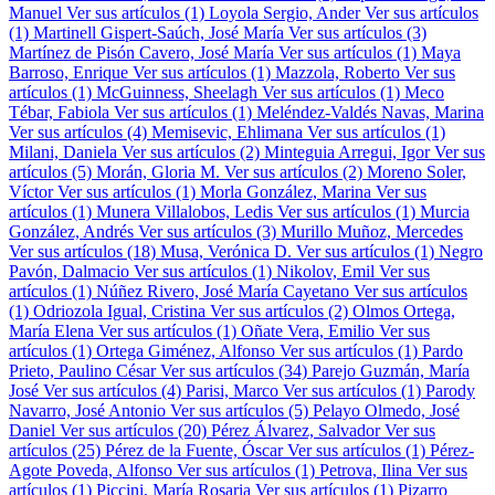
Manuel
Ver sus artículos (1)
Loyola Sergio, Ander
Ver sus artículos
(1)
Martinell Gispert-Saúch, José María
Ver sus artículos (3)
Martínez de Pisón Cavero, José María
Ver sus artículos (1)
Maya
Barroso, Enrique
Ver sus artículos (1)
Mazzola, Roberto
Ver sus
artículos (1)
McGuinness, Sheelagh
Ver sus artículos (1)
Meco
Tébar, Fabiola
Ver sus artículos (1)
Meléndez-Valdés Navas, Marina
Ver sus artículos (4)
Memisevic, Ehlimana
Ver sus artículos (1)
Milani, Daniela
Ver sus artículos (2)
Minteguia Arregui, Igor
Ver sus
artículos (5)
Morán, Gloria M.
Ver sus artículos (2)
Moreno Soler,
Víctor
Ver sus artículos (1)
Morla González, Marina
Ver sus
artículos (1)
Munera Villalobos, Ledis
Ver sus artículos (1)
Murcia
González, Andrés
Ver sus artículos (3)
Murillo Muñoz, Mercedes
Ver sus artículos (18)
Musa, Verónica D.
Ver sus artículos (1)
Negro
Pavón, Dalmacio
Ver sus artículos (1)
Nikolov, Emil
Ver sus
artículos (1)
Núñez Rivero, José María Cayetano
Ver sus artículos
(1)
Odriozola Igual, Cristina
Ver sus artículos (2)
Olmos Ortega,
María Elena
Ver sus artículos (1)
Oñate Vera, Emilio
Ver sus
artículos (1)
Ortega Giménez, Alfonso
Ver sus artículos (1)
Pardo
Prieto, Paulino César
Ver sus artículos (34)
Parejo Guzmán, María
José
Ver sus artículos (4)
Parisi, Marco
Ver sus artículos (1)
Parody
Navarro, José Antonio
Ver sus artículos (5)
Pelayo Olmedo, José
Daniel
Ver sus artículos (20)
Pérez Álvarez, Salvador
Ver sus
artículos (25)
Pérez de la Fuente, Óscar
Ver sus artículos (1)
Pérez-
Agote Poveda, Alfonso
Ver sus artículos (1)
Petrova, Ilina
Ver sus
artículos (1)
Piccini, María Rosaria
Ver sus artículos (1)
Pizarro