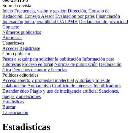
090-23-113-5
Sobre la revista
Inicio
Frecuencia, visión y gestión
Dirección, Consejo de
Redacción, Consejo Asesor
Evaluacion por pares
Financiación
Indexación
Interoperabilidad OAI-PMH
Declaración de privacidad
Contacto
Números publicados
Autores/as
Usuarios/as
Acceder
Registrarse
Cómo publicar
Pasos a seguir para solicitar la publicación
Información para
autores/as
Proceso editorial
Normas de publicación
Declaración
ética
Derechos de autor y licencias
Políticas editoriales
Acceso abierto y propiedad intelectual
Autorías y roles de
colaboración
Autoarchivo
Conflicto de intereses
Identificadores
Estandar ético
Plagio y uso de inteligencia artificial
Sanciones,
quejas y apelaciones
Estadísticas
Buscar
La asociación
Estadisticas