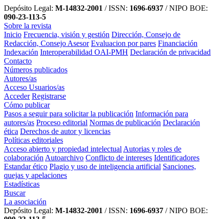
Depósito Legal:
M-14832-2001
/ ISSN:
1696-6937
/ NIPO BOE:
090-23-113-5
Sobre la revista
Inicio
Frecuencia, visión y gestión
Dirección, Consejo de
Redacción, Consejo Asesor
Evaluacion por pares
Financiación
Indexación
Interoperabilidad OAI-PMH
Declaración de privacidad
Contacto
Números publicados
Autores/as
Acceso Usuarios/as
Acceder
Registrarse
Cómo publicar
Pasos a seguir para solicitar la publicación
Información para
autores/as
Proceso editorial
Normas de publicación
Declaración
ética
Derechos de autor y licencias
Políticas editoriales
Acceso abierto y propiedad intelectual
Autorias y roles de
colaboración
Autoarchivo
Conflicto de intereses
Identificadores
Estandar ético
Plagio y uso de inteligencia artificial
Sanciones,
quejas y apelaciones
Estadísticas
Buscar
La asociación
Depósito Legal:
M-14832-2001
/ ISSN:
1696-6937
/ NIPO BOE: