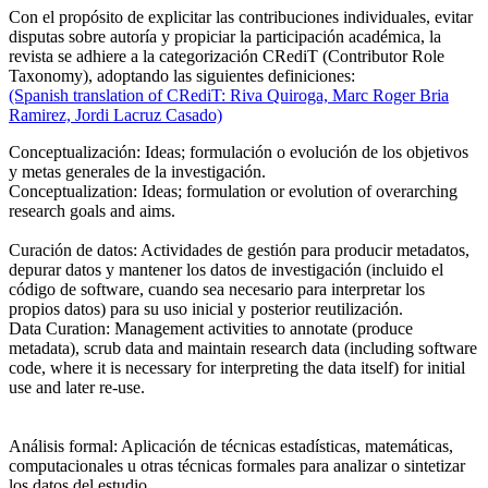
Con el propósito de explicitar las contribuciones individuales, evitar
disputas sobre autoría y propiciar la participación académica, la
revista se adhiere a la categorización CRediT (Contributor Role
Taxonomy), adoptando las siguientes definiciones:
(Spanish translation of CRediT: Riva Quiroga, Marc Roger Bria
Ramirez, Jordi Lacruz Casado)
Conceptualización:
Ideas; formulación o evolución de los objetivos
y metas generales de la investigación.
Conceptualization
: Ideas; formulation or evolution of overarching
research goals and aims.
Curación de datos
: Actividades de gestión para producir metadatos,
depurar datos y mantener los datos de investigación (incluido el
código de software, cuando sea necesario para interpretar los
propios datos) para su uso inicial y posterior reutilización.
Data Curation
: Management activities to annotate (produce
metadata), scrub data and maintain research data (including software
code, where it is necessary for interpreting the data itself) for initial
use and later re-use.
Análisis formal
: Aplicación de técnicas estadísticas, matemáticas,
computacionales u otras técnicas formales para analizar o sintetizar
los datos del estudio.