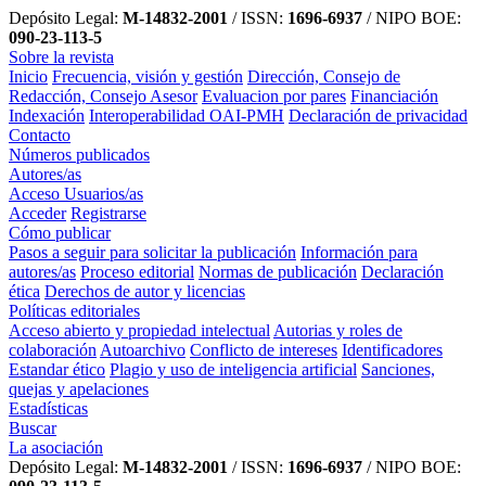
Depósito Legal:
M-14832-2001
/ ISSN:
1696-6937
/ NIPO BOE:
090-23-113-5
Sobre la revista
Inicio
Frecuencia, visión y gestión
Dirección, Consejo de
Redacción, Consejo Asesor
Evaluacion por pares
Financiación
Indexación
Interoperabilidad OAI-PMH
Declaración de privacidad
Contacto
Números publicados
Autores/as
Acceso Usuarios/as
Acceder
Registrarse
Cómo publicar
Pasos a seguir para solicitar la publicación
Información para
autores/as
Proceso editorial
Normas de publicación
Declaración
ética
Derechos de autor y licencias
Políticas editoriales
Acceso abierto y propiedad intelectual
Autorias y roles de
colaboración
Autoarchivo
Conflicto de intereses
Identificadores
Estandar ético
Plagio y uso de inteligencia artificial
Sanciones,
quejas y apelaciones
Estadísticas
Buscar
La asociación
Depósito Legal:
M-14832-2001
/ ISSN:
1696-6937
/ NIPO BOE: