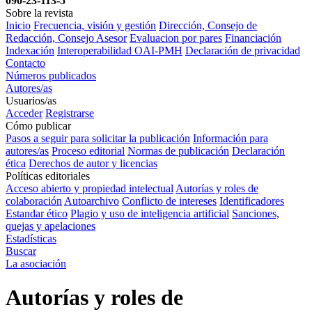
090-23-113-5
Sobre la revista
Inicio
Frecuencia, visión y gestión
Dirección, Consejo de
Redacción, Consejo Asesor
Evaluacion por pares
Financiación
Indexación
Interoperabilidad OAI-PMH
Declaración de privacidad
Contacto
Números publicados
Autores/as
Usuarios/as
Acceder
Registrarse
Cómo publicar
Pasos a seguir para solicitar la publicación
Información para
autores/as
Proceso editorial
Normas de publicación
Declaración
ética
Derechos de autor y licencias
Políticas editoriales
Acceso abierto y propiedad intelectual
Autorías y roles de
colaboración
Autoarchivo
Conflicto de intereses
Identificadores
Estandar ético
Plagio y uso de inteligencia artificial
Sanciones,
quejas y apelaciones
Estadísticas
Buscar
La asociación
Autorías y roles de