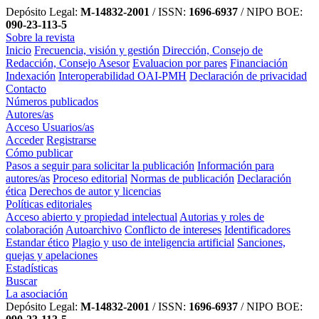
Depósito Legal:
M-14832-2001
/ ISSN:
1696-6937
/ NIPO BOE:
090-23-113-5
Sobre la revista
Inicio
Frecuencia, visión y gestión
Dirección, Consejo de
Redacción, Consejo Asesor
Evaluacion por pares
Financiación
Indexación
Interoperabilidad OAI-PMH
Declaración de privacidad
Contacto
Números publicados
Autores/as
Acceso Usuarios/as
Acceder
Registrarse
Cómo publicar
Pasos a seguir para solicitar la publicación
Información para
autores/as
Proceso editorial
Normas de publicación
Declaración
ética
Derechos de autor y licencias
Políticas editoriales
Acceso abierto y propiedad intelectual
Autorias y roles de
colaboración
Autoarchivo
Conflicto de intereses
Identificadores
Estandar ético
Plagio y uso de inteligencia artificial
Sanciones,
quejas y apelaciones
Estadísticas
Buscar
La asociación
Depósito Legal:
M-14832-2001
/ ISSN:
1696-6937
/ NIPO BOE: