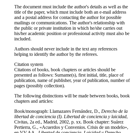
The document must include the author's details as well as the
title of the paper, which must include both an e-mail address
and a postal address for contacting the author for possible
mailings or communications. The author's relationship with
the public or private institution in which he/she carries out
his/her academic position or professional activity must also be
included.
Authors should never include in the text any references
helping to identify the author by the referees.
Citation system
Citations of books, book chapters or articles should be
presented as follows: Surname(s), first initial, title, place of
publication, name of publisher, year of publication, number of
pages (possibly collection).
The following distinctions will be made between books, book
chapters and articles:
Book/monograph:
Llamazares Fernández, D.,
Derecho de la
libertad de conciencia (I). Libertad de conciencia y laicidad
,
Civitas, 2a ed., Madrid, 2002, p. xx.
Book chapter:
Suárez
Pertierra, G., «Acuerdos y Convenios. Crisis de un modelo»,
en VV.AA.,
Libertad de conciencia, Laicidad y Derecho.