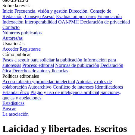
090-23-113-5
Sobre la revista
Inicio
Frecuencia, visión y gestión
Dirección, Consejo de
Redacción, Consejo Asesor
Evaluacion por pares
Financiación
Indexación
Interoperabilidad OAI-PMH
Declaración de privacidad
Contacto
Números publicados
Autores/as
Usuarios/as
Acceder
Registrarse
Cómo publicar
Pasos a seguir para solicitar la publicación
Información para
autores/as
Proceso editorial
Normas de publicación
Declaración
ética
Derechos de autor y licencias
Políticas editoriales
Acceso abierto y propiedad intelectual
Autorías y roles de
colaboración
Autoarchivo
Conflicto de intereses
Identificadores
Estandar ético
Plagio y uso de inteligencia artificial
Sanciones,
quejas y apelaciones
Estadísticas
Buscar
La asociación
Laicidad y libertades. Escritos