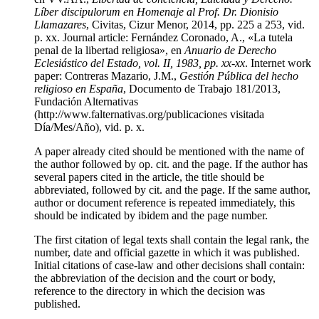
Líber discipulorum en Homenaje al Prof. Dr. Dionisio
Llamazares
, Civitas, Cizur Menor, 2014, pp. 225 a 253, vid.
p. xx.
Journal article:
Fernández Coronado, A., «La tutela
penal de la libertad religiosa», en
Anuario de Derecho
Eclesiástico del Estado, vol. II, 1983, pp. xx-xx
.
Internet work
paper:
Contreras Mazario, J.M.,
Gestión Pública del hecho
religioso en España
, Documento de Trabajo 181/2013,
Fundación Alternativas
(http://www.falternativas.org/publicaciones visitada
Día/Mes/Año), vid. p. x.
A paper already cited should be mentioned with the name of
the author followed by op. cit. and the page. If the author has
several papers cited in the article, the title should be
abbreviated, followed by cit. and the page. If the same author,
author or document reference is repeated immediately, this
should be indicated by ibidem and the page number.
The first citation of legal texts shall contain the legal rank, the
number, date and official gazette in which it was published.
Initial citations of case-law and other decisions shall contain:
the abbreviation of the decision and the court or body,
reference to the directory in which the decision was
published.