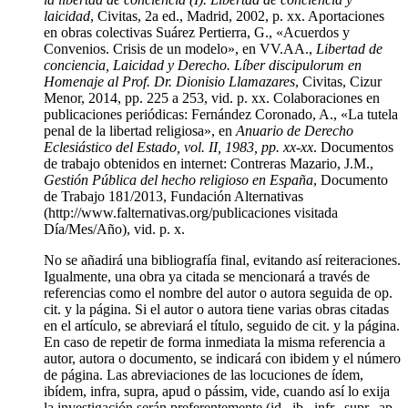
laicidad
, Civitas, 2a ed., Madrid, 2002, p. xx.
Aportaciones
en obras colectivas
Suárez Pertierra, G., «Acuerdos y
Convenios. Crisis de un modelo», en VV.AA.,
Libertad de
conciencia, Laicidad y Derecho. Líber discipulorum en
Homenaje al Prof. Dr. Dionisio Llamazares
, Civitas, Cizur
Menor, 2014, pp. 225 a 253, vid. p. xx.
Colaboraciones en
publicaciones periódicas:
Fernández Coronado, A., «La tutela
penal de la libertad religiosa», en
Anuario de Derecho
Eclesiástico del Estado, vol. II, 1983, pp. xx-xx
.
Documentos
de trabajo obtenidos en internet:
Contreras Mazario, J.M.,
Gestión Pública del hecho religioso en España
, Documento
de Trabajo 181/2013, Fundación Alternativas
(http://www.falternativas.org/publicaciones visitada
Día/Mes/Año), vid. p. x.
No se añadirá una bibliografía final, evitando así reiteraciones.
Igualmente, una obra ya citada se mencionará a través de
referencias como el nombre del autor o autora seguida de op.
cit. y la página. Si el autor o autora tiene varias obras citadas
en el artículo, se abreviará el título, seguido de cit. y la página.
En caso de repetir de forma inmediata la misma referencia a
autor, autora o documento, se indicará con ibidem y el número
de página. Las abreviaciones de las locuciones de ídem,
ibídem, infra, supra, apud o pássim, vide, cuando así lo exija
la investigación serán preferentemente (id., ib., infr., supr., ap.,