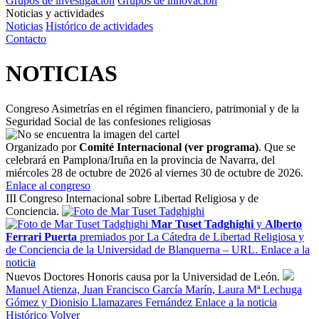
Grupos de investigación
Grupos de innovación
Noticias y actividades
Noticias
Histórico de actividades
Contacto
NOTICIAS
Congreso Asimetrías en el régimen financiero, patrimonial y de la
Seguridad Social de las confesiones religiosas
Organizado por
Comité Internacional (ver programa)
.
Que se
celebrará en Pamplona/Iruña en la provincia de Navarra, del
miércoles 28 de octubre de 2026 al viernes 30 de octubre de 2026.
Enlace al congreso
III Congreso Internacional sobre Libertad Religiosa y de
Conciencia.
Mar Tuset Tadghighi
y
Alberto
Ferrari Puerta
premiados por La Cátedra de Libertad Religiosa y
de Conciencia de la Universidad de Blanquerna – URL.
Enlace a la
noticia
Nuevos Doctores Honoris causa por la Universidad de León.
Manuel Atienza, Juan Francisco García Marín, Laura Mª Lechuga
Gómez y Dionisio Llamazares Fernández
Enlace a la noticia
Histórico
Volver