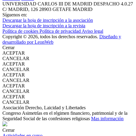
UNIVERSIDAD CARLOS III DE MADRID
DESPACHO 4.0.27
C/ MADRID, 126
28903 GETAFE
MADRID
Síguenos en:
Descargar la hoja de inscripción a la asociación
Descargar la hoja de inscripción a la revista
Política de cookies
Política de privacidad
Aviso legal
Copyright © 2026, todos los derechos reservados.
Diseñado y
desarrollado por LeonWeb
Cerrar
ACEPTAR
CANCELAR
ACEPTAR
CANCELAR
ACEPTAR
CANCELAR
ACEPTAR
CANCELAR
ACEPTAR
CANCELAR
Asociación Derecho, Laicidad y Libertades
Congreso Asimetrías en el régimen financiero, patrimonial y de la
Seguridad Social de las confesiones religiosas
Mas información
Cerrar
Actividades en curso