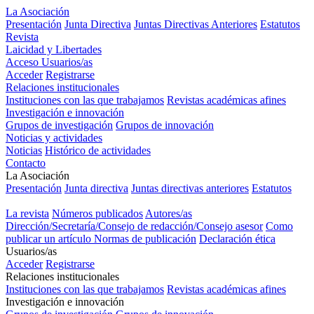
La Asociación
Presentación
Junta Directiva
Juntas Directivas Anteriores
Estatutos
Revista
Laicidad y Libertades
Acceso Usuarios/as
Acceder
Registrarse
Relaciones institucionales
Instituciones con las que trabajamos
Revistas académicas afines
Investigación e innovación
Grupos de investigación
Grupos de innovación
Noticias y actividades
Noticias
Histórico de actividades
Contacto
La Asociación
Presentación
Junta directiva
Juntas directivas anteriores
Estatutos
Revista "Laicidad y Libertades"
La revista
Números publicados
Autores/as
Dirección/Secretaría/Consejo de redacción/Consejo asesor
Como
publicar un artículo
Normas de publicación
Declaración ética
Usuarios/as
Acceder
Registrarse
Relaciones institucionales
Instituciones con las que trabajamos
Revistas académicas afines
Investigación e innovación