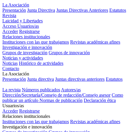
La Asociación
Presentación
Junta Directiva
Juntas Directivas Anteriores
Estatutos
Revista
Laicidad y Libertades
Acceso Usuarios/as
Acceder
Registrarse
Relaciones institucionales
Instituciones con las que trabajamos
Revistas académicas afines
Investigación e innovación
Grupos de investigación
Grupos de innovación
Noticias y actividades
Noticias
Histórico de actividades
Contacto
La Asociación
Presentación
Junta directiva
Juntas directivas anteriores
Estatutos
Revista "Laicidad y Libertades"
La revista
Números publicados
Autores/as
Dirección/Secretaría/Consejo de redacción/Consejo asesor
Como
publicar un artículo
Normas de publicación
Declaración ética
Usuarios/as
Acceder
Registrarse
Relaciones institucionales
Instituciones con las que trabajamos
Revistas académicas afines
Investigación e innovación