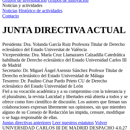
Grupos de investigación
Grupos de innovación
Noticias y actividades
Noticias
Histórico de actividades
Contacto
JUNTA DIRECTIVA ACTUAL
Presidenta:
Dra. Yolanda García Ruiz
Profesora Titular de Derecho
eclesiástico del Estado
Universitat de València
Vicepresidenta:
Dra. María Cruz Llamazares Calzadilla
Catedrática
habilitada de Derecho eclesiástico del Estado
Universidad Carlos III
de Madrid
Secretario:
Dr. Miguel Ángel Asensio Sánchez
Profesor Titular de
Derecho eclesiástico del Estado
Universidad de Málaga
Tesorero:
Dr. Paulino César Pardo Prieto
CU de Derecho
eclesiástico del Estado
Universidad de León
Fiel a su vocación académica y a su compromiso con la tolerancia y
el pluralismo, la revista Laicidad y libertades está abierta a todos y se
ofrece como foro científico de discusión. Los autores que firman sus
colaboraciones expresan libremente sus opiniones, sin que miembro
alguno de su Consejo de Redacción las impida, censure, modifique
o se haga responsable de ellas.
Juntas directivas anteriores
Leer nuestros estatutos
Volver
UNIVERSIDAD CARLOS III DE MADRID
DESPACHO 4.0.27