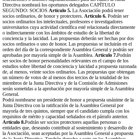
Directiva nombrará los oportunos delegados
CAPÍTULO
SEGUNDO:
SOCIOS
Artículo 5.
La Asociación podrá tener
socios ordinarios, de honor y protectores.
Artículo 6.
Podrán ser
socios ordinarios los intelectuales, profesores e investigadores
universitarios cuya actividad científica esté relacionada directamente
o indirectamente con los ámbitos de estudio de la libertad de
conciencia y la laicidad. Las propuestas deberán ser hechas por dos
socios ordinarios o uno de honor. Las propuestas se incluirán en el
orden del día de la correspondiente Asamblea General y podrán ser
aprobadas por mayoría simple de la Asamblea.
Artículo 7.
Podrán
ser socios de honor personalidades relevantes en el campo de los
estudios sobre libertad de conciencia y laicidad a propuesta razonada
de, al menos, veinte socios ordinarios. Las propuestas que obtengan
un número de votos de al menos dos tercios de la totalidad de los
miembros de la Junta Directiva y de la Comisión de Admisiones
serán sometidas a la aprobación por mayoría simple de la Asamblea
General.
Podrá nombrarse un presidente de honor a propuesta unánime de la
Junta Directiva con la ratificación de la Asamblea General por
mayoría de tres quintos, siempre que el candidato cumpla con los
requisitos de mérito y capacidad señalados en el párrafo anterior.
Artículo 8.
Podrán ser socios protectores aquellas personas o
entidades que, deseando contribuir al sostenimiento y desarrollo de
la Asociación, sean aceptadas por la Asamblea General a propuesta
de la Junta Directiva. Tendrán derecho a voto en las Asambleas,