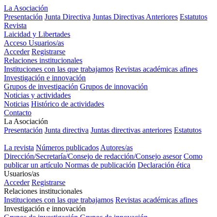
La Asociación
Presentación
Junta Directiva
Juntas Directivas Anteriores
Estatutos
Revista
Laicidad y Libertades
Acceso Usuarios/as
Acceder
Registrarse
Relaciones institucionales
Instituciones con las que trabajamos
Revistas académicas afines
Investigación e innovación
Grupos de investigación
Grupos de innovación
Noticias y actividades
Noticias
Histórico de actividades
Contacto
La Asociación
Presentación
Junta directiva
Juntas directivas anteriores
Estatutos
Revista "Laicidad y Libertades"
La revista
Números publicados
Autores/as
Dirección/Secretaría/Consejo de redacción/Consejo asesor
Como
publicar un artículo
Normas de publicación
Declaración ética
Usuarios/as
Acceder
Registrarse
Relaciones institucionales
Instituciones con las que trabajamos
Revistas académicas afines
Investigación e innovación