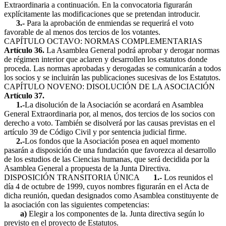
Extraordinaria a continuación. En la convocatoria figurarán
explícitamente las modificaciones que se pretendan introducir.
3.-
Para la aprobación de enmiendas se requerirá el voto
favorable de al menos dos tercios de los votantes.
CAPÍTULO OCTAVO:
NORMAS COMPLEMENTARIAS
Artículo 36.
La Asamblea General podrá aprobar y derogar normas
de régimen interior que aclaren y desarrollen los estatutos donde
proceda. Las normas aprobadas y derogadas se comunicarán a todos
los socios y se incluirán las publicaciones sucesivas de los Estatutos.
CAPÍTULO NOVENO:
DISOLUCIÓN DE LA ASOCIACIÓN
Artículo 37.
1.-
La disolución de la Asociación se acordará en Asamblea
General Extraordinaria por, al menos, dos tercios de los socios con
derecho a voto. También se disolverá por las causas previstas en el
artículo 39 de Código Civil y por sentencia judicial firme.
2.-
Los fondos que la Asociación posea en aquel momento
pasarán a disposición de una fundación que favorezca al desarrollo
de los estudios de las Ciencias humanas, que será decidida por la
Asamblea General a propuesta de la Junta Directiva.
DISPOSICIÓN TRANSITORIA ÚNICA
1.-
Los reunidos el
día 4 de octubre de 1999, cuyos nombres figurarán en el Acta de
dicha reunión, quedan designados como Asamblea constituyente de
la asociación con las siguientes competencias:
a)
Elegir a los componentes de la. Junta directiva según lo
previsto en el proyecto de Estatutos.