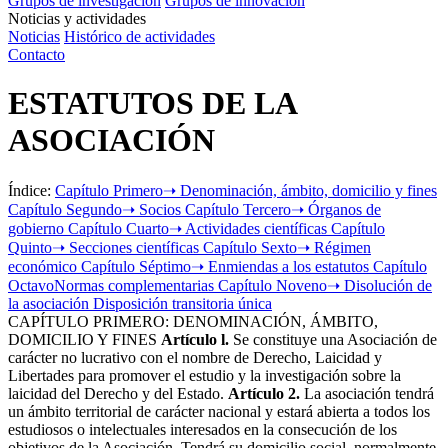
Grupos de investigación
Grupos de innovación
Noticias y actividades
Noticias
Histórico de actividades
Contacto
ESTATUTOS DE LA
ASOCIACIÓN
Índice:
Capítulo Primero
➝ Denominación, ámbito, domicilio y fines
Capítulo Segundo
➝ Socios
Capítulo Tercero
➝ Órganos de
gobierno
Capítulo Cuarto
➝ Actividades científicas
Capítulo
Quinto
➝ Secciones científicas
Capítulo Sexto
➝ Régimen
económico
Capítulo Séptimo
➝ Enmiendas a los estatutos
Capítulo
Octavo
Normas complementarias
Capítulo Noveno
➝ Disolución de
la asociación
Disposición transitoria única
CAPÍTULO PRIMERO:
DENOMINACIÓN, ÁMBITO,
DOMICILIO Y FINES
Artículo l.
Se constituye una Asociación de
carácter no lucrativo con el nombre de Derecho, Laicidad y
Libertades para promover el estudio y la investigación sobre la
laicidad del Derecho y del Estado.
Artículo 2.
La asociación tendrá
un ámbito territorial de carácter nacional y estará abierta a todos los
estudiosos o intelectuales interesados en la consecución de los
objetivos de la Asociación. Tendrá su domicilio social, normalmente,