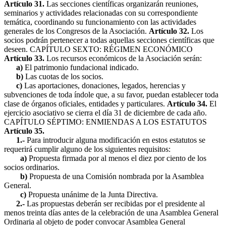
Artículo 31.
Las secciones científicas organizarán reuniones,
seminarios y actividades relacionadas con su correspondiente
temática, coordinando su funcionamiento con las actividades
generales de los Congresos de la Asociación.
Artículo 32.
Los
socios podrán pertenecer a todas aquellas secciones científicas que
deseen.
CAPÍTULO SEXTO:
RÉGIMEN ECONÓMICO
Artículo 33.
Los recursos económicos de la Asociación serán:
a)
El patrimonio fundacional indicado.
b)
Las cuotas de los socios.
c)
Las aportaciones, donaciones, legados, herencias y
subvenciones de toda índole que, a su favor, puedan establecer toda
clase de órganos oficiales, entidades y particulares.
Artículo 34.
El
ejercicio asociativo se cierra el día 31 de diciembre de cada año.
CAPÍTULO SÉPTIMO:
ENMIENDAS A LOS ESTATUTOS
Artículo 35.
1.-
Para introducir alguna modificación en estos estatutos se
requerirá cumplir alguno de los siguientes requisitos:
a)
Propuesta firmada por al menos el diez por ciento de los
socios ordinarios.
b)
Propuesta de una Comisión nombrada por la Asamblea
General.
c)
Propuesta unánime de la Junta Directiva.
2.-
Las propuestas deberán ser recibidas por el presidente al
menos treinta días antes de la celebración de una Asamblea General
Ordinaria al objeto de poder convocar Asamblea General