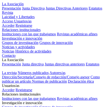
La Asociación
Presentación
Junta Directiva
Juntas Directivas Anteriores
Estatutos
Revista
Laicidad y Libertades
Acceso Usuarios/as
Acceder
Registrarse
Relaciones institucionales
Instituciones con las que trabajamos
Revistas académicas afines
Investigación e innovación
Grupos de investigación
Grupos de innovación
Noticias y actividades
Noticias
Histórico de actividades
Contacto
La Asociación
Presentación
Junta directiva
Juntas directivas anteriores
Estatutos
Revista "Laicidad y Libertades"
La revista
Números publicados
Autores/as
Dirección/Secretaría/Consejo de redacción/Consejo asesor
Como
publicar un artículo
Normas de publicación
Declaración ética
Usuarios/as
Acceder
Registrarse
Relaciones institucionales
Instituciones con las que trabajamos
Revistas académicas afines
Investigación e innovación