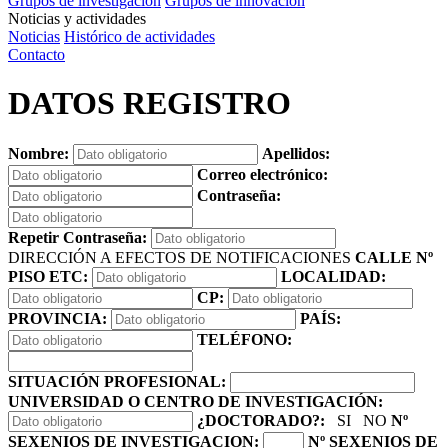
Grupos de investigación
Grupos de innovación
Noticias y actividades
Noticias
Histórico de actividades
Contacto
DATOS REGISTRO
Nombre:
Apellidos:
Correo electrónico:
Contraseña:
Repetir Contraseña:
DIRECCIÓN A EFECTOS DE NOTIFICACIONES
CALLE Nº
PISO ETC:
LOCALIDAD:
CP:
PROVINCIA:
PAÍS:
TELÉFONO:
SITUACIÓN PROFESIONAL:
UNIVERSIDAD O CENTRO DE INVESTIGACIÓN:
¿DOCTORADO?:
SI
NO
Nº
SEXENIOS DE INVESTIGACION:
Nº SEXENIOS DE