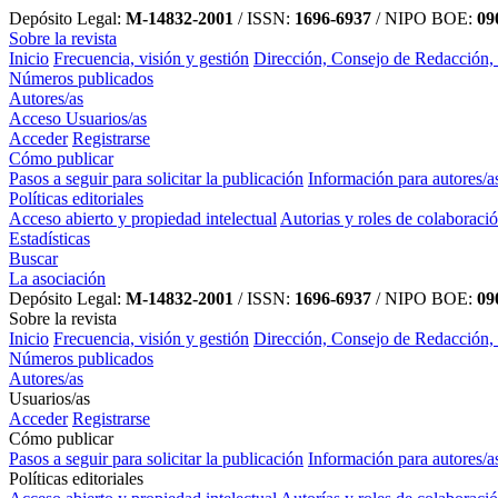
Depósito Legal:
M-14832-2001
/ ISSN:
1696-6937
/ NIPO BOE:
090
Sobre la revista
Inicio
Frecuencia, visión y gestión
Dirección, Consejo de Redacción,
Números publicados
Autores/as
Acceso Usuarios/as
Acceder
Registrarse
Cómo publicar
Pasos a seguir para solicitar la publicación
Información para autores/a
Políticas editoriales
Acceso abierto y propiedad intelectual
Autorias y roles de colaboraci
Estadísticas
Buscar
La asociación
Depósito Legal:
M-14832-2001
/ ISSN:
1696-6937
/ NIPO BOE:
090
Sobre la revista
Inicio
Frecuencia, visión y gestión
Dirección, Consejo de Redacción,
Números publicados
Autores/as
Usuarios/as
Acceder
Registrarse
Cómo publicar
Pasos a seguir para solicitar la publicación
Información para autores/a
Políticas editoriales