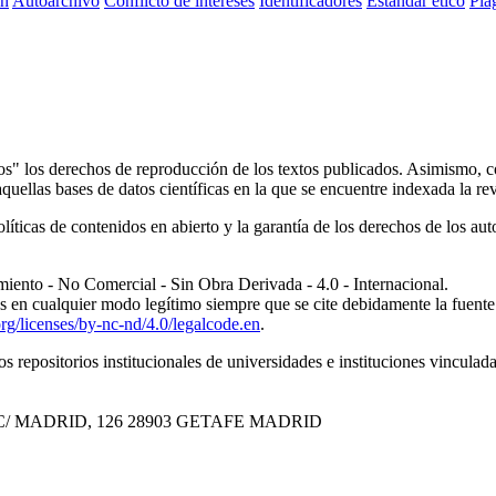
ón
Autoarchivo
Conflicto de intereses
Identificadores
Estandar ético
Plag
cos" los derechos de reproducción de los textos publicados. Asimismo, c
quellas bases de datos científicas en la que se encuentre indexada la rev
líticas de contenidos en abierto y la garantía de los derechos de los aut
nto - No Comercial - Sin Obra Derivada - 4.0 - Internacional
.
 en cualquier modo legítimo siempre que se cite debidamente la fuente 
rg/licenses/by-nc-nd/4.0/legalcode.en
.
s repositorios institucionales de universidades e instituciones vinculada
C/ MADRID, 126
28903 GETAFE
MADRID