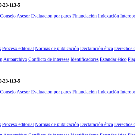
-23-113-5
 Consejo Asesor
Evaluacion por pares
Financiación
Indexación
Intero
s
Proceso editorial
Normas de publicación
Declaración ética
Derechos d
ón
Autoarchivo
Conflicto de intereses
Identificadores
Estandar ético
Plag
-23-113-5
 Consejo Asesor
Evaluacion por pares
Financiación
Indexación
Intero
s
Proceso editorial
Normas de publicación
Declaración ética
Derechos d