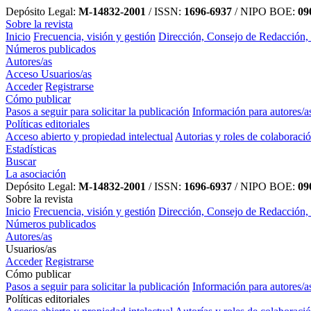
Depósito Legal:
M-14832-2001
/ ISSN:
1696-6937
/ NIPO BOE:
090
Sobre la revista
Inicio
Frecuencia, visión y gestión
Dirección, Consejo de Redacción,
Números publicados
Autores/as
Acceso Usuarios/as
Acceder
Registrarse
Cómo publicar
Pasos a seguir para solicitar la publicación
Información para autores/a
Políticas editoriales
Acceso abierto y propiedad intelectual
Autorias y roles de colaboraci
Estadísticas
Buscar
La asociación
Depósito Legal:
M-14832-2001
/ ISSN:
1696-6937
/ NIPO BOE:
090
Sobre la revista
Inicio
Frecuencia, visión y gestión
Dirección, Consejo de Redacción,
Números publicados
Autores/as
Usuarios/as
Acceder
Registrarse
Cómo publicar
Pasos a seguir para solicitar la publicación
Información para autores/a
Políticas editoriales