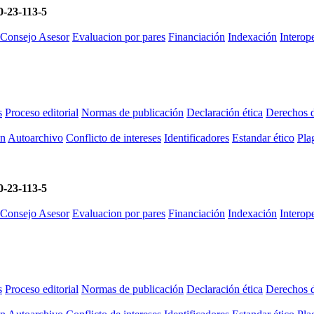
-23-113-5
 Consejo Asesor
Evaluacion por pares
Financiación
Indexación
Intero
s
Proceso editorial
Normas de publicación
Declaración ética
Derechos d
ón
Autoarchivo
Conflicto de intereses
Identificadores
Estandar ético
Plag
-23-113-5
 Consejo Asesor
Evaluacion por pares
Financiación
Indexación
Intero
s
Proceso editorial
Normas de publicación
Declaración ética
Derechos d