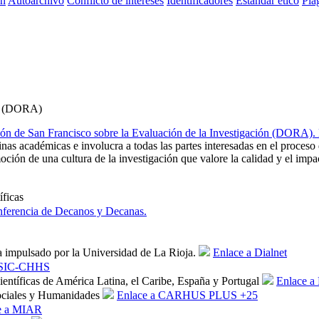
ón
Autoarchivo
Conflicto de intereses
Identificadores
Estandar ético
Plag
ón (DORA)
ón de San Francisco sobre la Evaluación de la Investigación (DORA). D
nas académicas e involucra a todas las partes interesadas en el proceso
 de una cultura de la investigación que valore la calidad y el impact
íficas
ferencia de Decanos y Decanas.
na impulsado por la Universidad de La Rioja.
Enlace a Dialnet
CSIC-CHHS
ientíficas de América Latina, el Caribe, España y Portugal
Enlace a
 Sociales y Humanidades
Enlace a CARHUS PLUS +25
e a MIAR