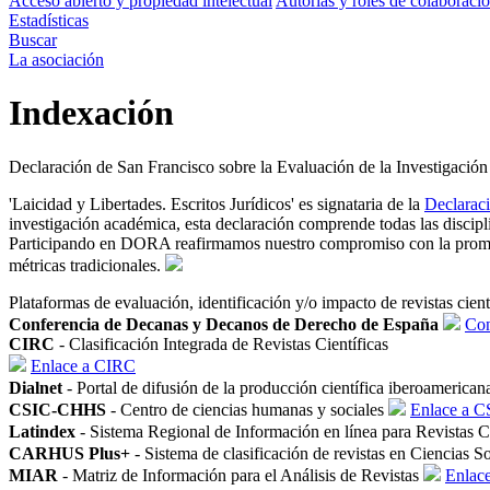
Acceso abierto y propiedad intelectual
Autorías y roles de colaboraci
Estadísticas
Buscar
La asociación
Indexación
Declaración de San Francisco sobre la Evaluación de la Investigaci
'Laicidad y Libertades. Escritos Jurídicos' es signataria de la
Declaraci
investigación académica, esta declaración comprende todas las discipli
Participando en DORA reafirmamos nuestro compromiso con la promoción
métricas tradicionales.
Plataformas de evaluación, identificación y/o impacto de revistas cient
Conferencia de Decanas y Decanos de Derecho de España
Con
CIRC
- Clasificación Integrada de Revistas Científicas
Enlace a CIRC
Dialnet
- Portal de difusión de la producción científica iberoamerica
CSIC-CHHS
- Centro de ciencias humanas y sociales
Enlace a 
Latindex
- Sistema Regional de Información en línea para Revistas C
CARHUS Plus+
- Sistema de clasificación de revistas en Ciencias
MIAR
- Matriz de Información para el Análisis de Revistas
Enlac