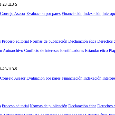
-23-113-5
 Consejo Asesor
Evaluacion por pares
Financiación
Indexación
Intero
s
Proceso editorial
Normas de publicación
Declaración ética
Derechos d
ón
Autoarchivo
Conflicto de intereses
Identificadores
Estandar ético
Plag
-23-113-5
 Consejo Asesor
Evaluacion por pares
Financiación
Indexación
Intero
s
Proceso editorial
Normas de publicación
Declaración ética
Derechos d