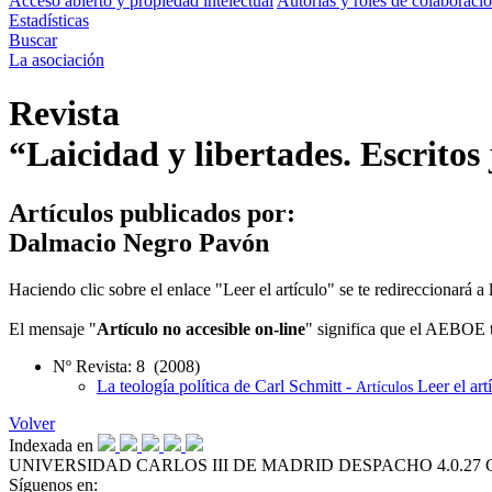
Acceso abierto y propiedad intelectual
Autorías y roles de colaboraci
Estadísticas
Buscar
La asociación
Revista
“Laicidad y libertades. Escritos
Artículos publicados por:
Dalmacio Negro Pavón
Haciendo clic sobre el enlace "Leer el artículo" se te redireccionará 
El mensaje "
Artículo no accesible on-line
" significa que el AEBOE to
Nº Revista: 8 (2008)
La teología política de Carl Schmitt -
Leer el art
Artículos
Volver
Indexada en
UNIVERSIDAD CARLOS III DE MADRID
DESPACHO 4.0.27
Síguenos en: