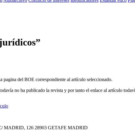
ón
Autoarchivo
Conflicto de intereses
Identificadores
Estandar ético
Plag
 jurídicos”
a la pagina del BOE correspondiente al artículo seleccionado.
davía no ha publicado la revista y por tanto el enlace al artículo todaví
ículo
C/ MADRID, 126
28903 GETAFE
MADRID