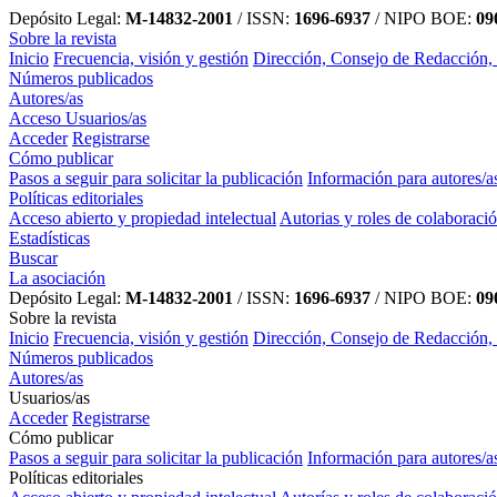
Depósito Legal:
M-14832-2001
/ ISSN:
1696-6937
/ NIPO BOE:
090
Sobre la revista
Inicio
Frecuencia, visión y gestión
Dirección, Consejo de Redacción,
Números publicados
Autores/as
Acceso Usuarios/as
Acceder
Registrarse
Cómo publicar
Pasos a seguir para solicitar la publicación
Información para autores/a
Políticas editoriales
Acceso abierto y propiedad intelectual
Autorias y roles de colaboraci
Estadísticas
Buscar
La asociación
Depósito Legal:
M-14832-2001
/ ISSN:
1696-6937
/ NIPO BOE:
090
Sobre la revista
Inicio
Frecuencia, visión y gestión
Dirección, Consejo de Redacción,
Números publicados
Autores/as
Usuarios/as
Acceder
Registrarse
Cómo publicar
Pasos a seguir para solicitar la publicación
Información para autores/a
Políticas editoriales