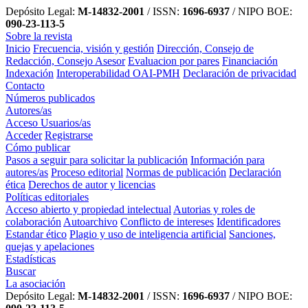
Depósito Legal:
M-14832-2001
/ ISSN:
1696-6937
/ NIPO BOE:
090-23-113-5
Sobre la revista
Inicio
Frecuencia, visión y gestión
Dirección, Consejo de
Redacción, Consejo Asesor
Evaluacion por pares
Financiación
Indexación
Interoperabilidad OAI-PMH
Declaración de privacidad
Contacto
Números publicados
Autores/as
Acceso Usuarios/as
Acceder
Registrarse
Cómo publicar
Pasos a seguir para solicitar la publicación
Información para
autores/as
Proceso editorial
Normas de publicación
Declaración
ética
Derechos de autor y licencias
Políticas editoriales
Acceso abierto y propiedad intelectual
Autorias y roles de
colaboración
Autoarchivo
Conflicto de intereses
Identificadores
Estandar ético
Plagio y uso de inteligencia artificial
Sanciones,
quejas y apelaciones
Estadísticas
Buscar
La asociación
Depósito Legal:
M-14832-2001
/ ISSN:
1696-6937
/ NIPO BOE: