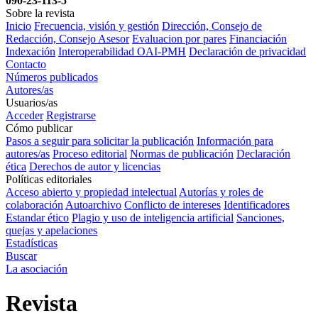
090-23-113-5
Sobre la revista
Inicio
Frecuencia, visión y gestión
Dirección, Consejo de
Redacción, Consejo Asesor
Evaluacion por pares
Financiación
Indexación
Interoperabilidad OAI-PMH
Declaración de privacidad
Contacto
Números publicados
Autores/as
Usuarios/as
Acceder
Registrarse
Cómo publicar
Pasos a seguir para solicitar la publicación
Información para
autores/as
Proceso editorial
Normas de publicación
Declaración
ética
Derechos de autor y licencias
Políticas editoriales
Acceso abierto y propiedad intelectual
Autorías y roles de
colaboración
Autoarchivo
Conflicto de intereses
Identificadores
Estandar ético
Plagio y uso de inteligencia artificial
Sanciones,
quejas y apelaciones
Estadísticas
Buscar
La asociación
Revista