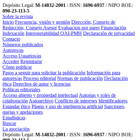
Depósito Legal:
M-14832-2001
/ ISSN:
1696-6937
/ NIPO BOE:
090-23-113-5
Sobre la revista
Inicio
Frecuencia, visión y gestión
Dirección, Consejo de
Redacción, Consejo Asesor
Evaluacion por pares
Financiación
Indexación
Interoperabilidad OAI-PMH
Declaración de privacidad
Contacto
Números publicados
Autores/as
Acceso Usuarios/as
Acceder
Registrarse
Cómo publicar
Pasos a seguir para solicitar la publicación
Información para
autores/as
Proceso editorial
Normas de publicación
Declaración
ética
Derechos de autor y licencias
Políticas editoriales
Acceso abierto y propiedad intelectual
Autorias y roles de
colaboración
Autoarchivo
Conflicto de intereses
Identificadores
Estandar ético
Plagio y uso de inteligencia artificial
Sanciones,
quejas y apelaciones
Estadísticas
Buscar
La asociación
Depósito Legal:
M-14832-2001
/ ISSN:
1696-6937
/ NIPO BOE: