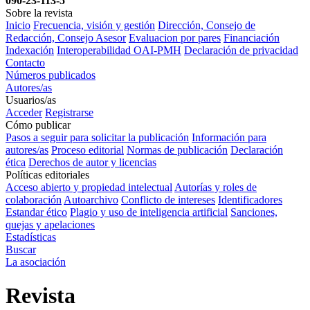
090-23-113-5
Sobre la revista
Inicio
Frecuencia, visión y gestión
Dirección, Consejo de
Redacción, Consejo Asesor
Evaluacion por pares
Financiación
Indexación
Interoperabilidad OAI-PMH
Declaración de privacidad
Contacto
Números publicados
Autores/as
Usuarios/as
Acceder
Registrarse
Cómo publicar
Pasos a seguir para solicitar la publicación
Información para
autores/as
Proceso editorial
Normas de publicación
Declaración
ética
Derechos de autor y licencias
Políticas editoriales
Acceso abierto y propiedad intelectual
Autorías y roles de
colaboración
Autoarchivo
Conflicto de intereses
Identificadores
Estandar ético
Plagio y uso de inteligencia artificial
Sanciones,
quejas y apelaciones
Estadísticas
Buscar
La asociación
Revista