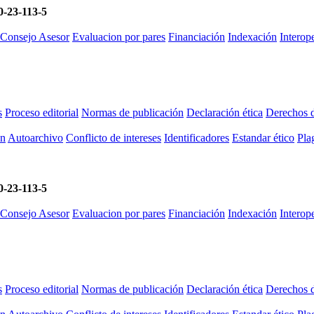
-23-113-5
 Consejo Asesor
Evaluacion por pares
Financiación
Indexación
Intero
s
Proceso editorial
Normas de publicación
Declaración ética
Derechos d
ón
Autoarchivo
Conflicto de intereses
Identificadores
Estandar ético
Plag
-23-113-5
 Consejo Asesor
Evaluacion por pares
Financiación
Indexación
Intero
s
Proceso editorial
Normas de publicación
Declaración ética
Derechos d