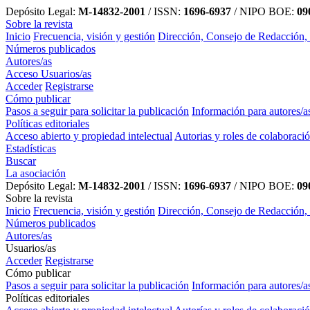
Depósito Legal:
M-14832-2001
/ ISSN:
1696-6937
/ NIPO BOE:
090
Sobre la revista
Inicio
Frecuencia, visión y gestión
Dirección, Consejo de Redacción,
Números publicados
Autores/as
Acceso Usuarios/as
Acceder
Registrarse
Cómo publicar
Pasos a seguir para solicitar la publicación
Información para autores/a
Políticas editoriales
Acceso abierto y propiedad intelectual
Autorias y roles de colaboraci
Estadísticas
Buscar
La asociación
Depósito Legal:
M-14832-2001
/ ISSN:
1696-6937
/ NIPO BOE:
090
Sobre la revista
Inicio
Frecuencia, visión y gestión
Dirección, Consejo de Redacción,
Números publicados
Autores/as
Usuarios/as
Acceder
Registrarse
Cómo publicar
Pasos a seguir para solicitar la publicación
Información para autores/a
Políticas editoriales