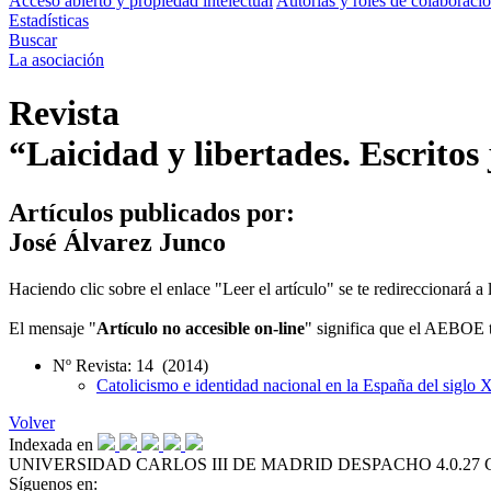
Acceso abierto y propiedad intelectual
Autorías y roles de colaboraci
Estadísticas
Buscar
La asociación
Revista
“Laicidad y libertades. Escritos
Artículos publicados por:
José Álvarez Junco
Haciendo clic sobre el enlace "Leer el artículo" se te redireccionará 
El mensaje "
Artículo no accesible on-line
" significa que el AEBOE to
Nº Revista: 14 (2014)
Catolicismo e identidad nacional en la España del siglo 
Volver
Indexada en
UNIVERSIDAD CARLOS III DE MADRID
DESPACHO 4.0.27
Síguenos en: