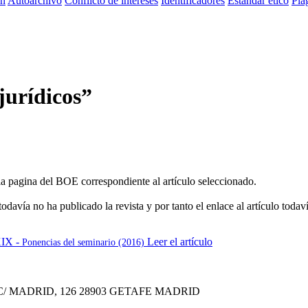
ón
Autoarchivo
Conflicto de intereses
Identificadores
Estandar ético
Plag
 jurídicos”
a la pagina del BOE correspondiente al artículo seleccionado.
davía no ha publicado la revista y por tanto el enlace al artículo todaví
XIX -
Leer el artículo
Ponencias del seminario (2016)
C/ MADRID, 126
28903 GETAFE
MADRID