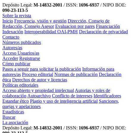
Depósito Legal:
M-14832-2001
/ ISSN:
1696-6937
/ NIPO BOE:
090-23-113-5
Sobre la revista
Inicio
Frecuencia, visión y gestión
Dirección, Consejo de
Redacción, Consejo Asesor
Evaluacion por pares
Financiación
Indexación
Interoperabilidad OAI-PMH
Declaración de privacidad
Contacto
Números publicados
Autores/as
Acceso Usuarios/as
Acceder
Registrarse
Cómo publicar
Pasos a seguir para solicitar la publicación
Información para
autores/as
Proceso editorial
Normas de publicación
Declaración
ética
Derechos de autor y licencias
Políticas editoriales
Acceso abierto y propiedad intelectual
Autorias y roles de
colaboración
Autoarchivo
Conflicto de intereses
Identificadores
Estandar ético
Plagio y uso de inteligencia artificial
Sanciones,
quejas y apelaciones
Estadísticas
Buscar
La asociación
Depósito Legal:
M-14832-2001
/ ISSN:
1696-6937
/ NIPO BOE: