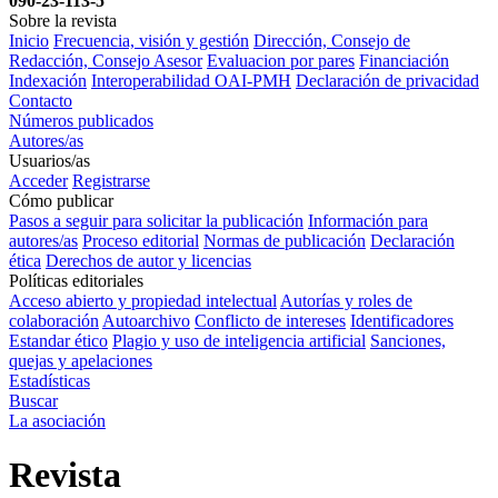
090-23-113-5
Sobre la revista
Inicio
Frecuencia, visión y gestión
Dirección, Consejo de
Redacción, Consejo Asesor
Evaluacion por pares
Financiación
Indexación
Interoperabilidad OAI-PMH
Declaración de privacidad
Contacto
Números publicados
Autores/as
Usuarios/as
Acceder
Registrarse
Cómo publicar
Pasos a seguir para solicitar la publicación
Información para
autores/as
Proceso editorial
Normas de publicación
Declaración
ética
Derechos de autor y licencias
Políticas editoriales
Acceso abierto y propiedad intelectual
Autorías y roles de
colaboración
Autoarchivo
Conflicto de intereses
Identificadores
Estandar ético
Plagio y uso de inteligencia artificial
Sanciones,
quejas y apelaciones
Estadísticas
Buscar
La asociación
Revista