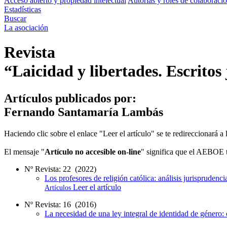
Acceso abierto y propiedad intelectual
Autorías y roles de colaboraci
Estadísticas
Buscar
La asociación
Revista
“Laicidad y libertades. Escritos
Artículos publicados por:
Fernando Santamaría Lambás
Haciendo clic sobre el enlace "Leer el artículo" se te redireccionará 
El mensaje "
Artículo no accesible on-line
" significa que el AEBOE to
Nº Revista: 22 (2022)
Los profesores de religión católica: análisis jurisprudenc
Leer el artículo
Artículos
Nº Revista: 16 (2016)
La necesidad de una ley integral de identidad de género: c