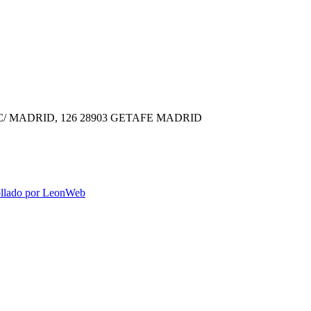
C/ MADRID, 126
28903 GETAFE
MADRID
ollado por LeonWeb