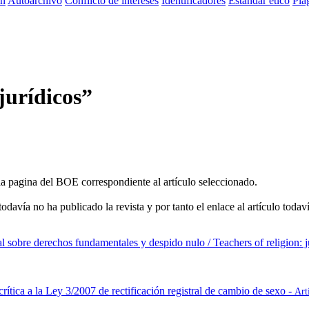
ón
Autoarchivo
Conflicto de intereses
Identificadores
Estandar ético
Plag
 jurídicos”
a la pagina del BOE correspondiente al artículo seleccionado.
davía no ha publicado la revista y por tanto el enlace al artículo todaví
ial sobre derechos fundamentales y despido nulo / Teachers of religion: j
rítica a la Ley 3/2007 de rectificación registral de cambio de sexo -
Art