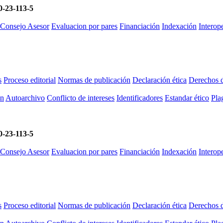
-23-113-5
 Consejo Asesor
Evaluacion por pares
Financiación
Indexación
Intero
s
Proceso editorial
Normas de publicación
Declaración ética
Derechos d
ón
Autoarchivo
Conflicto de intereses
Identificadores
Estandar ético
Plag
-23-113-5
 Consejo Asesor
Evaluacion por pares
Financiación
Indexación
Intero
s
Proceso editorial
Normas de publicación
Declaración ética
Derechos d