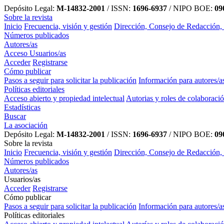
Depósito Legal:
M-14832-2001
/ ISSN:
1696-6937
/ NIPO BOE:
090
Sobre la revista
Inicio
Frecuencia, visión y gestión
Dirección, Consejo de Redacción,
Números publicados
Autores/as
Acceso Usuarios/as
Acceder
Registrarse
Cómo publicar
Pasos a seguir para solicitar la publicación
Información para autores/a
Políticas editoriales
Acceso abierto y propiedad intelectual
Autorias y roles de colaboraci
Estadísticas
Buscar
La asociación
Depósito Legal:
M-14832-2001
/ ISSN:
1696-6937
/ NIPO BOE:
090
Sobre la revista
Inicio
Frecuencia, visión y gestión
Dirección, Consejo de Redacción,
Números publicados
Autores/as
Usuarios/as
Acceder
Registrarse
Cómo publicar
Pasos a seguir para solicitar la publicación
Información para autores/a
Políticas editoriales