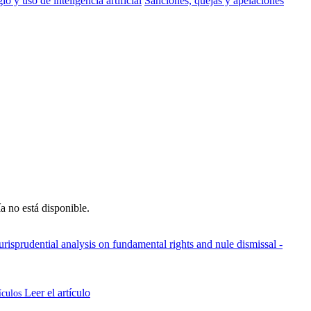
io y uso de inteligencia artificial
Sanciones, quejas y apelaciones
a no está disponible.
urisprudential analysis on fundamental rights and nule dismissal -
Leer el artículo
ículos