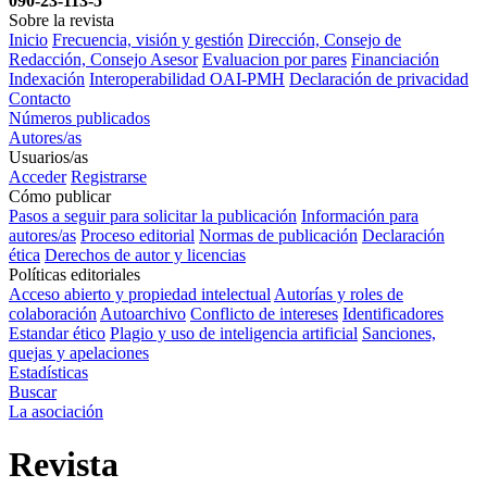
090-23-113-5
Sobre la revista
Inicio
Frecuencia, visión y gestión
Dirección, Consejo de
Redacción, Consejo Asesor
Evaluacion por pares
Financiación
Indexación
Interoperabilidad OAI-PMH
Declaración de privacidad
Contacto
Números publicados
Autores/as
Usuarios/as
Acceder
Registrarse
Cómo publicar
Pasos a seguir para solicitar la publicación
Información para
autores/as
Proceso editorial
Normas de publicación
Declaración
ética
Derechos de autor y licencias
Políticas editoriales
Acceso abierto y propiedad intelectual
Autorías y roles de
colaboración
Autoarchivo
Conflicto de intereses
Identificadores
Estandar ético
Plagio y uso de inteligencia artificial
Sanciones,
quejas y apelaciones
Estadísticas
Buscar
La asociación
Revista