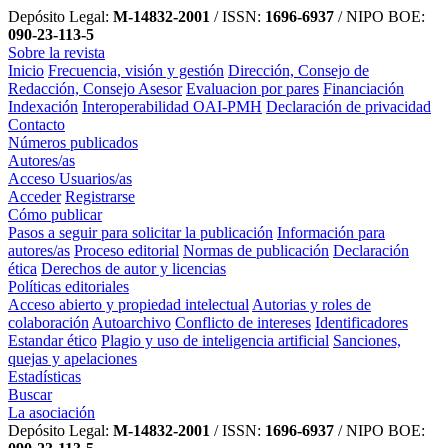
Depósito Legal:
M-14832-2001
/ ISSN:
1696-6937
/ NIPO BOE:
090-23-113-5
Sobre la revista
Inicio
Frecuencia, visión y gestión
Dirección, Consejo de
Redacción, Consejo Asesor
Evaluacion por pares
Financiación
Indexación
Interoperabilidad OAI-PMH
Declaración de privacidad
Contacto
Números publicados
Autores/as
Acceso Usuarios/as
Acceder
Registrarse
Cómo publicar
Pasos a seguir para solicitar la publicación
Información para
autores/as
Proceso editorial
Normas de publicación
Declaración
ética
Derechos de autor y licencias
Políticas editoriales
Acceso abierto y propiedad intelectual
Autorias y roles de
colaboración
Autoarchivo
Conflicto de intereses
Identificadores
Estandar ético
Plagio y uso de inteligencia artificial
Sanciones,
quejas y apelaciones
Estadísticas
Buscar
La asociación
Depósito Legal:
M-14832-2001
/ ISSN:
1696-6937
/ NIPO BOE: