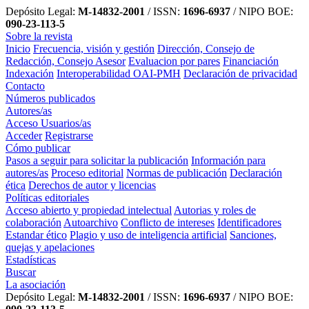
Depósito Legal:
M-14832-2001
/ ISSN:
1696-6937
/ NIPO BOE:
090-23-113-5
Sobre la revista
Inicio
Frecuencia, visión y gestión
Dirección, Consejo de
Redacción, Consejo Asesor
Evaluacion por pares
Financiación
Indexación
Interoperabilidad OAI-PMH
Declaración de privacidad
Contacto
Números publicados
Autores/as
Acceso Usuarios/as
Acceder
Registrarse
Cómo publicar
Pasos a seguir para solicitar la publicación
Información para
autores/as
Proceso editorial
Normas de publicación
Declaración
ética
Derechos de autor y licencias
Políticas editoriales
Acceso abierto y propiedad intelectual
Autorias y roles de
colaboración
Autoarchivo
Conflicto de intereses
Identificadores
Estandar ético
Plagio y uso de inteligencia artificial
Sanciones,
quejas y apelaciones
Estadísticas
Buscar
La asociación
Depósito Legal:
M-14832-2001
/ ISSN:
1696-6937
/ NIPO BOE: