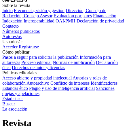
090-23-113-5
Sobre la revista
Inicio
Frecuencia, visión y gestión
Dirección, Consejo de
Redacción, Consejo Asesor
Evaluacion por pares
Financiación
Indexación
Interoperabilidad OAI-PMH
Declaración de privacidad
Contacto
Números publicados
Autores/as
Usuarios/as
Acceder
Registrarse
Cómo publicar
Pasos a seguir para solicitar la publicación
Información para
autores/as
Proceso editorial
Normas de publicación
Declaración
ética
Derechos de autor y licencias
Políticas editoriales
Acceso abierto y propiedad intelectual
Autorías y roles de
colaboración
Autoarchivo
Conflicto de intereses
Identificadores
Estandar ético
Plagio y uso de inteligencia artificial
Sanciones,
quejas y apelaciones
Estadísticas
Buscar
La asociación
Revista