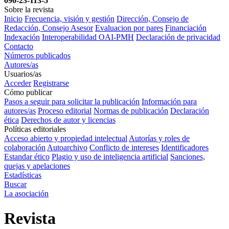
090-23-113-5
Sobre la revista
Inicio
Frecuencia, visión y gestión
Dirección, Consejo de
Redacción, Consejo Asesor
Evaluacion por pares
Financiación
Indexación
Interoperabilidad OAI-PMH
Declaración de privacidad
Contacto
Números publicados
Autores/as
Usuarios/as
Acceder
Registrarse
Cómo publicar
Pasos a seguir para solicitar la publicación
Información para
autores/as
Proceso editorial
Normas de publicación
Declaración
ética
Derechos de autor y licencias
Políticas editoriales
Acceso abierto y propiedad intelectual
Autorías y roles de
colaboración
Autoarchivo
Conflicto de intereses
Identificadores
Estandar ético
Plagio y uso de inteligencia artificial
Sanciones,
quejas y apelaciones
Estadísticas
Buscar
La asociación
Revista