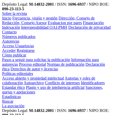
Depósito Legal:
M-14832-2001
/ ISSN:
1696-6937
/ NIPO BOE:
090-23-113-5
Sobre la revista
Inicio
Frecuencia, visión y gestión
Dirección, Consejo de
Redacción, Consejo Asesor
Evaluacion por pares
Financiación
Indexación
Interoperabilidad OAI-PMH
Declaración de privacidad
Contacto
Números publicados
Autores/as
Acceso Usuarios/as
Acceder
Registrarse
Cómo publicar
Pasos a seguir para solicitar la publicación
Información para
autores/as
Proceso editorial
Normas de publicación
Declaración
ética
Derechos de autor y licencias
Políticas editoriales
Acceso abierto y propiedad intelectual
Autorias y roles de
colaboración
Autoarchivo
Conflicto de intereses
Identificadores
Estandar ético
Plagio y uso de inteligencia artificial
Sanciones,
quejas y apelaciones
Estadísticas
Buscar
La asociación
Depósito Legal:
M-14832-2001
/ ISSN:
1696-6937
/ NIPO BOE: