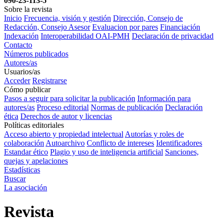
090-23-113-5
Sobre la revista
Inicio
Frecuencia, visión y gestión
Dirección, Consejo de
Redacción, Consejo Asesor
Evaluacion por pares
Financiación
Indexación
Interoperabilidad OAI-PMH
Declaración de privacidad
Contacto
Números publicados
Autores/as
Usuarios/as
Acceder
Registrarse
Cómo publicar
Pasos a seguir para solicitar la publicación
Información para
autores/as
Proceso editorial
Normas de publicación
Declaración
ética
Derechos de autor y licencias
Políticas editoriales
Acceso abierto y propiedad intelectual
Autorías y roles de
colaboración
Autoarchivo
Conflicto de intereses
Identificadores
Estandar ético
Plagio y uso de inteligencia artificial
Sanciones,
quejas y apelaciones
Estadísticas
Buscar
La asociación
Revista