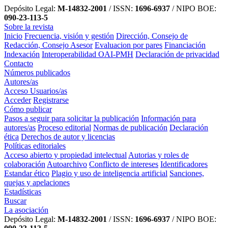
Depósito Legal:
M-14832-2001
/ ISSN:
1696-6937
/ NIPO BOE:
090-23-113-5
Sobre la revista
Inicio
Frecuencia, visión y gestión
Dirección, Consejo de
Redacción, Consejo Asesor
Evaluacion por pares
Financiación
Indexación
Interoperabilidad OAI-PMH
Declaración de privacidad
Contacto
Números publicados
Autores/as
Acceso Usuarios/as
Acceder
Registrarse
Cómo publicar
Pasos a seguir para solicitar la publicación
Información para
autores/as
Proceso editorial
Normas de publicación
Declaración
ética
Derechos de autor y licencias
Políticas editoriales
Acceso abierto y propiedad intelectual
Autorias y roles de
colaboración
Autoarchivo
Conflicto de intereses
Identificadores
Estandar ético
Plagio y uso de inteligencia artificial
Sanciones,
quejas y apelaciones
Estadísticas
Buscar
La asociación
Depósito Legal:
M-14832-2001
/ ISSN:
1696-6937
/ NIPO BOE: