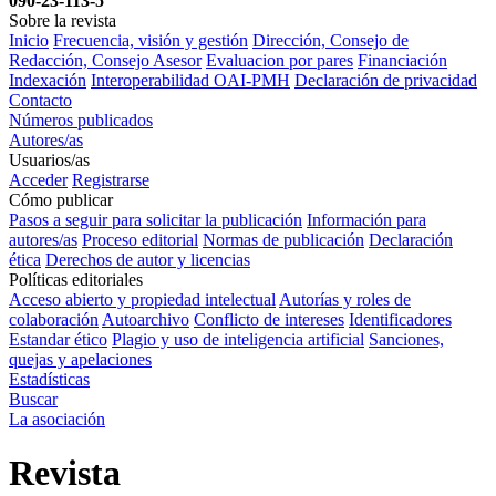
090-23-113-5
Sobre la revista
Inicio
Frecuencia, visión y gestión
Dirección, Consejo de
Redacción, Consejo Asesor
Evaluacion por pares
Financiación
Indexación
Interoperabilidad OAI-PMH
Declaración de privacidad
Contacto
Números publicados
Autores/as
Usuarios/as
Acceder
Registrarse
Cómo publicar
Pasos a seguir para solicitar la publicación
Información para
autores/as
Proceso editorial
Normas de publicación
Declaración
ética
Derechos de autor y licencias
Políticas editoriales
Acceso abierto y propiedad intelectual
Autorías y roles de
colaboración
Autoarchivo
Conflicto de intereses
Identificadores
Estandar ético
Plagio y uso de inteligencia artificial
Sanciones,
quejas y apelaciones
Estadísticas
Buscar
La asociación
Revista