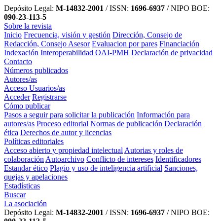
Depósito Legal:
M-14832-2001
/ ISSN:
1696-6937
/ NIPO BOE:
090-23-113-5
Sobre la revista
Inicio
Frecuencia, visión y gestión
Dirección, Consejo de
Redacción, Consejo Asesor
Evaluacion por pares
Financiación
Indexación
Interoperabilidad OAI-PMH
Declaración de privacidad
Contacto
Números publicados
Autores/as
Acceso Usuarios/as
Acceder
Registrarse
Cómo publicar
Pasos a seguir para solicitar la publicación
Información para
autores/as
Proceso editorial
Normas de publicación
Declaración
ética
Derechos de autor y licencias
Políticas editoriales
Acceso abierto y propiedad intelectual
Autorias y roles de
colaboración
Autoarchivo
Conflicto de intereses
Identificadores
Estandar ético
Plagio y uso de inteligencia artificial
Sanciones,
quejas y apelaciones
Estadísticas
Buscar
La asociación
Depósito Legal:
M-14832-2001
/ ISSN:
1696-6937
/ NIPO BOE: