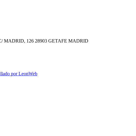
C/ MADRID, 126
28903 GETAFE
MADRID
ollado por LeonWeb