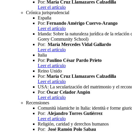
Por:
María Cruz Llamazares Calzadilla
Leer el artículo
Crónica jurisprudencial
España
Por:
Fernando Amérigo Cuervo-Arango
Leer el artículo
Irlanda: Sobre la naturaleza jurídica de la relac
Gorey Community School)
Por:
María Mercedes Vidal Gallardo
Leer el artículo
Italia
Por:
Paulino César Pardo Prieto
Leer el artículo
Reino Unido
Por:
María Cruz Llamazares Calzadilla
Leer el artículo
USA: La secularización del matrimonio y el recono
Por:
Óscar Celador Angón
Leer el artículo
Recensiones
Comunità islamiche in Italia: identità e forme giuri
Por:
Alejandro Torres Gutiérrez
Leer el artículo
Religión, caridad y derechos humanos
Por:
José Ramón Polo Sabau