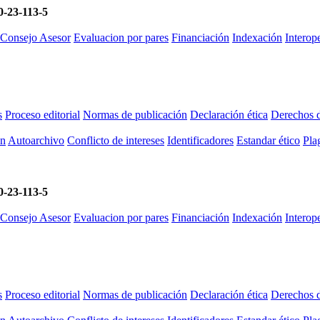
-23-113-5
 Consejo Asesor
Evaluacion por pares
Financiación
Indexación
Intero
s
Proceso editorial
Normas de publicación
Declaración ética
Derechos d
ón
Autoarchivo
Conflicto de intereses
Identificadores
Estandar ético
Plag
-23-113-5
 Consejo Asesor
Evaluacion por pares
Financiación
Indexación
Intero
s
Proceso editorial
Normas de publicación
Declaración ética
Derechos d