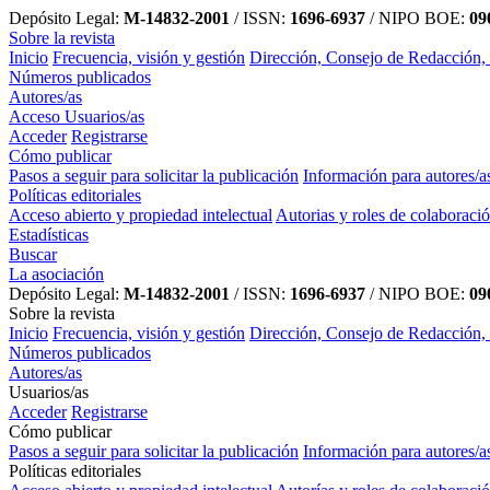
Depósito Legal:
M-14832-2001
/ ISSN:
1696-6937
/ NIPO BOE:
090
Sobre la revista
Inicio
Frecuencia, visión y gestión
Dirección, Consejo de Redacción,
Números publicados
Autores/as
Acceso Usuarios/as
Acceder
Registrarse
Cómo publicar
Pasos a seguir para solicitar la publicación
Información para autores/a
Políticas editoriales
Acceso abierto y propiedad intelectual
Autorias y roles de colaboraci
Estadísticas
Buscar
La asociación
Depósito Legal:
M-14832-2001
/ ISSN:
1696-6937
/ NIPO BOE:
090
Sobre la revista
Inicio
Frecuencia, visión y gestión
Dirección, Consejo de Redacción,
Números publicados
Autores/as
Usuarios/as
Acceder
Registrarse
Cómo publicar
Pasos a seguir para solicitar la publicación
Información para autores/a
Políticas editoriales