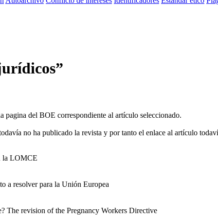
ón
Autoarchivo
Conflicto de intereses
Identificadores
Estandar ético
Plag
jurídicos”
a la pagina del BOE correspondiente al artículo seleccionado.
davía no ha publicado la revista y por tanto el enlace al artículo todaví
 en la LOMCE
cto a resolver para la Unión Europea
e? The revision of the Pregnancy Workers Directive