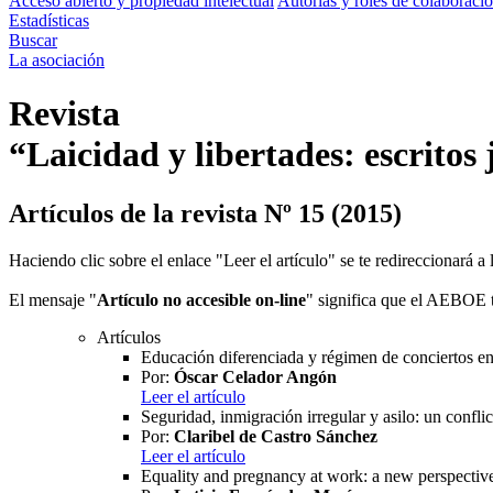
Acceso abierto y propiedad intelectual
Autorías y roles de colaboraci
Estadísticas
Buscar
La asociación
Revista
“Laicidad y libertades: escritos 
Artículos de la revista Nº 15 (2015)
Haciendo clic sobre el enlace "Leer el artículo" se te redireccionará 
El mensaje "
Artículo no accesible on-line
" significa que el AEBOE to
Artículos
Educación diferenciada y régimen de conciertos
Por:
Óscar Celador Angón
Leer el artículo
Seguridad, inmigración irregular y asilo: un confli
Por:
Claribel de Castro Sánchez
Leer el artículo
Equality and pregnancy at work: a new perspectiv