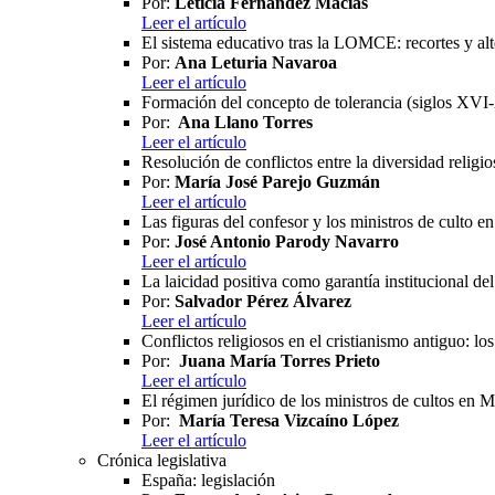
Por:
Leticia Fernández Macías
Leer el artículo
El sistema educativo tras la LOMCE: recortes y al
Por:
Ana Leturia Navaroa
Leer el artículo
Formación del concepto de tolerancia (siglos XVI
Por:
Ana Llano Torres
Leer el artículo
Resolución de conflictos entre la diversidad religi
Por:
María José Parejo Guzmán
Leer el artículo
Las figuras del confesor y los ministros de culto e
Por:
José Antonio Parody Navarro
Leer el artículo
La laicidad positiva como garantía institucional de
Por:
Salvador Pérez Álvarez
Leer el artículo
Conflictos religiosos en el cristianismo antiguo: lo
Por:
Juana María Torres Prieto
Leer el artículo
El régimen jurídico de los ministros de cultos en 
Por:
María Teresa Vizcaíno López
Leer el artículo
Crónica legislativa
España: legislación