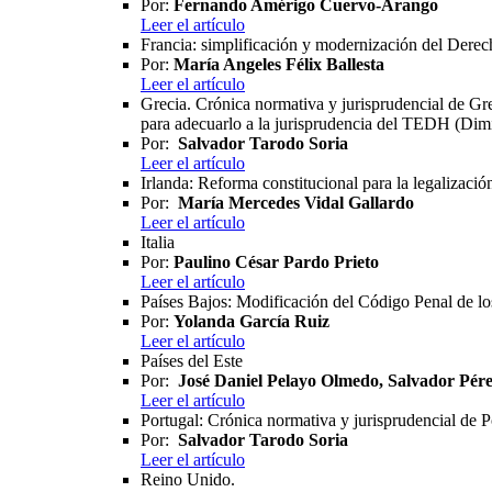
Por:
Fernando Amérigo Cuervo-Arango
Leer el artículo
Francia: simplificación y modernización del Derec
Por:
María Angeles Félix Ballesta
Leer el artículo
Grecia. Crónica normativa y jurisprudencial de Gre
para adecuarlo a la jurisprudencia del TEDH (Dimi
Por:
Salvador Tarodo Soria
Leer el artículo
Irlanda: Reforma constitucional para la legalizaci
Por:
María Mercedes Vidal Gallardo
Leer el artículo
Italia
Por:
Paulino César Pardo Prieto
Leer el artículo
Países Bajos: Modificación del Código Penal de los
Por:
Yolanda García Ruiz
Leer el artículo
Países del Este
Por:
José Daniel Pelayo Olmedo, Salvador Pé
Leer el artículo
Portugal: Crónica normativa y jurisprudencial de 
Por:
Salvador Tarodo Soria
Leer el artículo
Reino Unido.